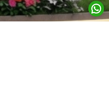
A experiência da marca Elaine Palma, que já chega a tantas mulheres
pelo Brasil e pelo mundo, agora também pode ser vivida de perto em
um dos endereços mais especiais de São Paulo: o Shopping Cidade
Jardim.
Na loja Casa 22, no Piso 2, você vai olhar com calma, provar, se
encantar e sentir de perto a qualidade, a atenção aos detalhes, a