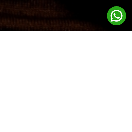
Elaine Palma apresenta a linha de joias em prata com Moissanites
assinadas e certificadas.
A Linha Glam une luxo e responsabilidade de forma excepcional. Com